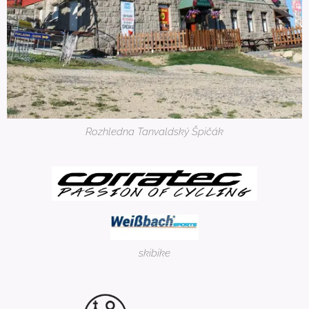
Rozhledna Tanvaldský Špičák
skibike