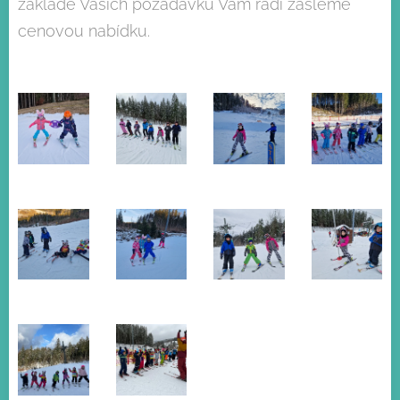
základě Vaších požadavků Vám rádi zašleme
cenovou nabídku.