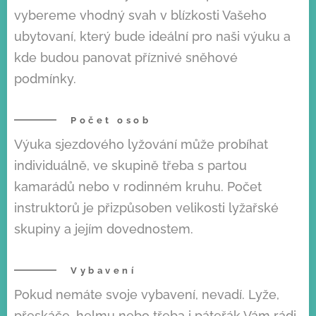
vybereme vhodný svah v blízkosti Vašeho
ubytovaní, který bude ideální pro naši výuku a
kde budou panovat příznivé sněhové
podmínky.
Počet osob
Výuka sjezdového lyžování může probíhat
individuálně, ve skupině třeba s partou
kamarádů nebo v rodinném kruhu. Počet
instruktorů je přizpůsoben velikosti lyžařské
skupiny a jejím dovednostem.
Vybavení
Pokud nemáte svoje vybavení, nevadí. Lyže,
přeskáče, helmu nebo třeba i páteřák Vám rádi