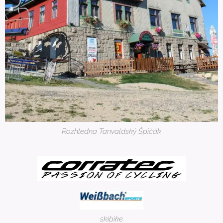
Rozhledna Tanvaldský Špičák
skibike