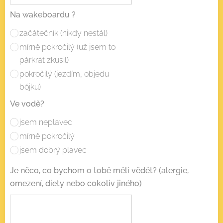
Na wakeboardu ?
začátečník (nikdy nestál)
mírně pokročilý (už jsem to
párkrát zkusil)
pokročilý (jezdím, objedu
bójku)
Ve vodě?
jsem neplavec
mírně pokročilý
jsem dobrý plavec
Je něco, co bychom o tobě měli vědět? (alergie,
omezení, diety nebo cokoliv jiného)