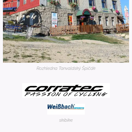
Rozhledna Tanvaldský Špičák
skibike